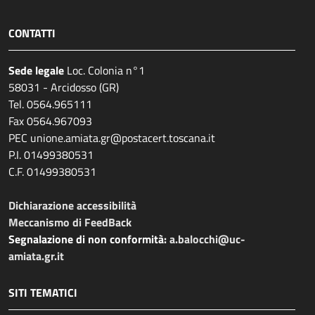
CONTATTI
Sede legale
Loc. Colonia n°1
58031 - Arcidosso (GR)
Tel. 0564.965111
Fax 0564.967093
PEC unione.amiata.gr@postacert.toscana.it
P.I. 01499380531
C.F. 01499380531
Dichiarazione accessibilità
Meccanismo di FeedBack
Segnalazione di non conformità:
a.balocchi@uc-
amiata.gr.it
SITI TEMATICI