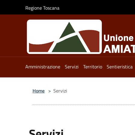
Salta al contenuto principale
Regione Toscana
Amministrazione
Servizi
Territorio
Sentieristica
Home
>
Servizi
Servizi