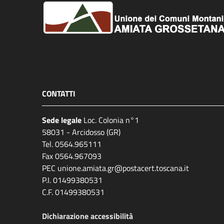
CONTATTI
Sede legale
Loc. Colonia n°1
58031 - Arcidosso (GR)
Tel. 0564.965111
Fax 0564.967093
PEC unione.amiata.gr@postacert.toscana.it
P.I. 01499380531
C.F. 01499380531
Dichiarazione accessibilità