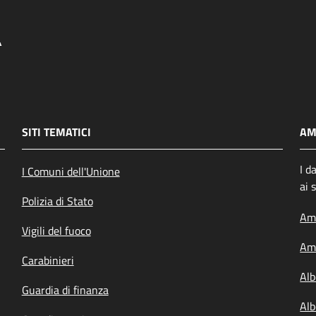
SITI TEMATICI
AM
I d
I Comuni dell'Unione
ai 
Polizia di Stato
Amm
Vigili del fuoco
Amm
Carabinieri
Alb
Guardia di finanza
Alb