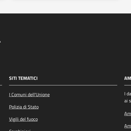
SITI TEMATICI
AM
I d
I Comuni dell'Unione
ai 
Polizia di Stato
Amm
Vigili del fuoco
Amm