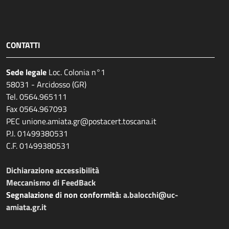
CONTATTI
Sede legale
Loc. Colonia n°1
58031 - Arcidosso (GR)
Tel. 0564.965111
Fax 0564.967093
PEC unione.amiata.gr@postacert.toscana.it
P.I. 01499380531
C.F. 01499380531
Dichiarazione accessibilità
Meccanismo di FeedBack
Segnalazione di non conformità:
a.balocchi@uc-
amiata.gr.it