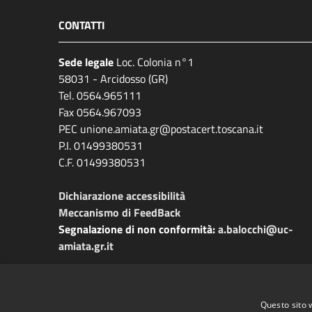
CONTATTI
Sede legale
Loc. Colonia n°1
58031 - Arcidosso (GR)
Tel. 0564.965111
Fax 0564.967093
PEC unione.amiata.gr@postacert.toscana.it
P.I. 01499380531
C.F. 01499380531
Dichiarazione accessibilità
Meccanismo di FeedBack
Segnalazione di non conformità:
a.balocchi@uc-
amiata.gr.it
Questo sito 