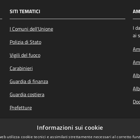
SITI TEMATICI
AM
I d
I Comuni dell'Unione
ai 
Polizia di Stato
Amm
Vigili del fuoco
Amm
Carabinieri
Alb
Guardia di finanza
Alb
Guardia costiera
Doc
Prefetture
Questure
Informazioni sui cookie
Your Europe, italiano
web utilizza cookie tecnici e assimilati strettamente necessari al corretto fu