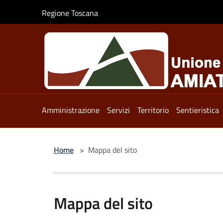
Salta al contenuto principale
Regione Toscana
Amministrazione
Servizi
Territorio
Sentieristica
Home
>
Mappa del sito
Mappa del sito