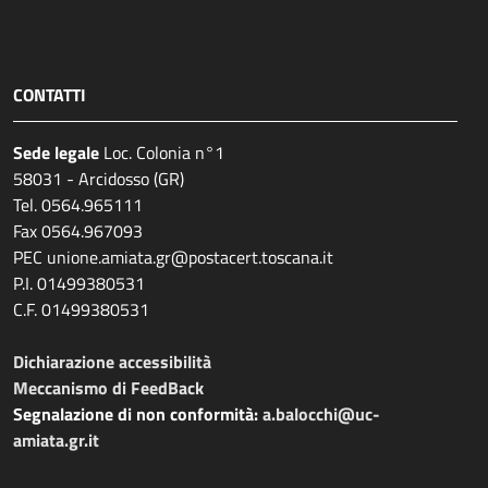
CONTATTI
Sede legale
Loc. Colonia n°1
58031 - Arcidosso (GR)
Tel. 0564.965111
Fax 0564.967093
PEC unione.amiata.gr@postacert.toscana.it
P.I. 01499380531
C.F. 01499380531
Dichiarazione accessibilità
Meccanismo di FeedBack
Segnalazione di non conformità:
a.balocchi@uc-
amiata.gr.it