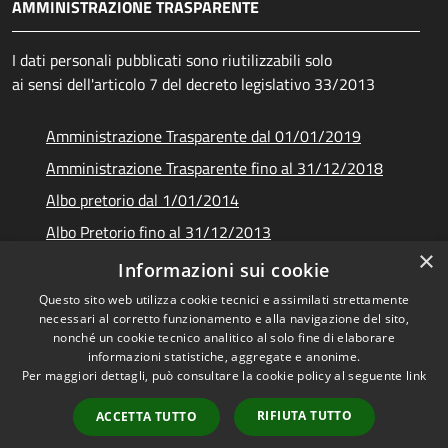
AMMINISTRAZIONE TRASPARENTE
I dati personali pubblicati sono riutilizzabili solo
ai sensi dell'articolo 7 del decreto legislativo 33/2013
Amministrazione Trasparente dal 01/01/2019
Amministrazione Trasparente fino al 31/12/2018
Albo pretorio dal 1/01/2014
Albo Pretorio fino al 31/12/2013
×
Documenti e dati
Informazioni sui cookie
Questo sito web utilizza cookie tecnici e assimilati strettamente
necessari al corretto funzionamento e alla navigazione del sito,
nonché un cookie tecnico analitico al solo fine di elaborare
informazioni statistiche, aggregate e anonime.
RSS
Copyright © 2026 • Unione dei
Per maggiori dettagli, può consultare la cookie policy al seguente
link
Accessibilità
Comuni Montani Amiata
Privacy
Grossetana • Powered by
RIFIUTA TUTTO
ACCETTA TUTTO
Cookie
Municipium
Accesso
•