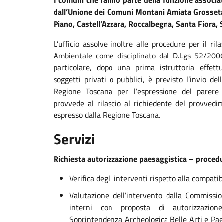
I comuni che fanno parte della funzione associa
dall’Unione dei Comuni Montani Amiata Grosseta
Piano, Castell’Azzara, Roccalbegna, Santa Fiora
L’ufficio assolve inoltre alle procedure per il ri
Ambientale come disciplinato dal D.Lgs 52/20
particolare, dopo una prima istruttoria effet
soggetti privati o pubblici, è previsto l’invio de
Regione Toscana per l’espressione del parere 
provvede al rilascio al richiedente del provvedi
espresso dalla Regione Toscana.
Servizi
Richiesta autorizzazione paesaggistica – procedu
Verifica degli interventi rispetto alla compatib
Valutazione dell’intervento dalla Commissio
interni con proposta di autorizzazion
Soprintendenza Archeologica Belle Arti e Pae