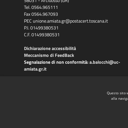
58031 - Arcidosso (GR)
Tel. 0564.965111
Fax 0564.967093
PEC unione.amiata.gr@postacert.toscana.it
P.I. 01499380531
C.F. 01499380531
Dichiarazione accessibilità
Meccanismo di FeedBack
Segnalazione di non conformità:
a.balocchi@uc-
amiata.gr.it
Questo sito 
alla navig
RSS
Accessibilità
Privacy
Cookie
Mappa de