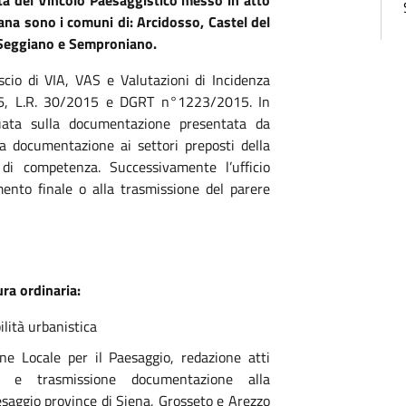
ta del Vincolo Paesaggistico messo in atto
na sono i comuni di: Arcidosso, Castel del
, Seggiano e Semproniano.
lascio di VIA, VAS e Valutazioni di Incidenza
06, L.R. 30/2015 e DGRT n°1223/2015. In
tuata sulla documentazione presentata da
lla documentazione ai settori preposti della
di competenza. Successivamente l’ufficio
mento finale o alla trasmissione del parere
ra ordinaria:
ilità urbanistica
ne Locale per il Paesaggio, redazione atti
e e trasmissione documentazione alla
saggio province di Siena, Grosseto e Arezzo