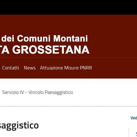
Contatti
News
Attuazione Misure PNRR
Servizio IV - Vincolo Paesaggistico
Ved
saggistico