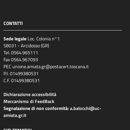
CONTATTI
Sede legale
Loc. Colonia n°1
58031 - Arcidosso (GR)
Tel. 0564.965111
Fax 0564.967093
PEC unione.amiata.gr@postacert.toscana.it
P.I. 01499380531
C.F. 01499380531
Dichiarazione accessibilità
Meccanismo di FeedBack
Segnalazione di non conformità:
a.balocchi@uc-
amiata.gr.it