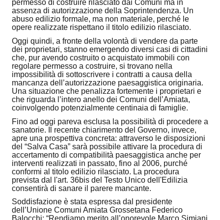
permesso di costruire rilasciato dai Comuni ma in
assenza di autorizzazione della Soprintendenza. Un
abuso edilizio formale, ma non materiale, perché le
opere realizzate rispettano il titolo edilizio rilasciato.
Oggi quindi, a fronte della volontà di vendere da parte
dei proprietari, stanno emergendo diversi casi di cittadini
che, pur avendo costruito o acquistato immobili con
regolare permesso a costruire, si trovano nella
impossibilità di sottoscrivere i contratti a causa della
mancanza dell’autorizzazione paesaggistica originaria.
Una situazione che penalizza fortemente i proprietari e
che riguarda l’intero anello dei Comuni dell’Amiata,
coinvolgendo potenzialmente centinaia di famiglie.
Fino ad oggi pareva esclusa la possibilità di procedere a
sanatorie. Il recente chiarimento del Governo, invece,
apre una prospettiva concreta: attraverso le disposizioni
del “Salva Casa” sarà possibile attivare la procedura di
accertamento di compatibilità paesaggistica anche per
interventi realizzati in passato, fino al 2006, purché
conformi al titolo edilizio rilasciato. La procedura
prevista dal l'art. 36bis del Testo Unico dell'Edilizia
consentirà di sanare il parere mancante.
Soddisfazione è stata espressa dal presidente
dell’Unione Comuni Amiata Grossetana Federico
Balocchi: “Rendiamo merito all’onorevole Marco Simiani