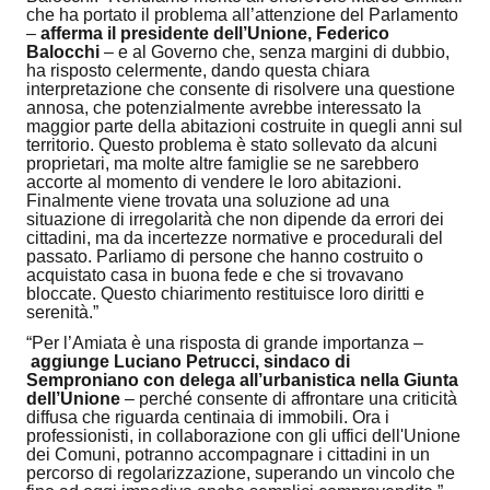
che ha portato il problema all’attenzione del Parlamento
–
afferma il presidente dell’Unione, Federico
Balocchi
– e al Governo che, senza margini di dubbio,
ha risposto celermente, dando questa chiara
interpretazione che consente di risolvere una questione
annosa, che potenzialmente avrebbe interessato la
maggior parte della abitazioni costruite in quegli anni sul
territorio. Questo problema è stato sollevato da alcuni
proprietari, ma molte altre famiglie se ne sarebbero
accorte al momento di vendere le loro abitazioni.
Finalmente viene trovata una soluzione ad una
situazione di irregolarità che non dipende da errori dei
cittadini, ma da incertezze normative e procedurali del
passato. Parliamo di persone che hanno costruito o
acquistato casa in buona fede e che si trovavano
bloccate. Questo chiarimento restituisce loro diritti e
serenità.”
“Per l’Amiata è una risposta di grande importanza –
aggiunge Luciano Petrucci, sindaco di
Semproniano con delega all’urbanistica nella Giunta
dell’Unione
– perché consente di affrontare una criticità
diffusa che riguarda centinaia di immobili. Ora i
professionisti, in collaborazione con gli uffici dell'Unione
dei Comuni, potranno accompagnare i cittadini in un
percorso di regolarizzazione, superando un vincolo che