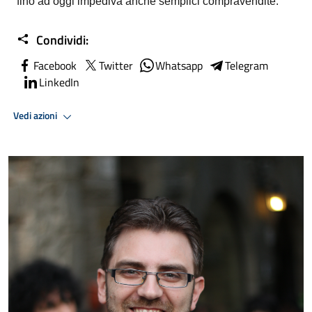
fino ad oggi impediva anche semplici compravendite.”
Condividi:
Facebook
Twitter
Whatsapp
Telegram
LinkedIn
Vedi azioni