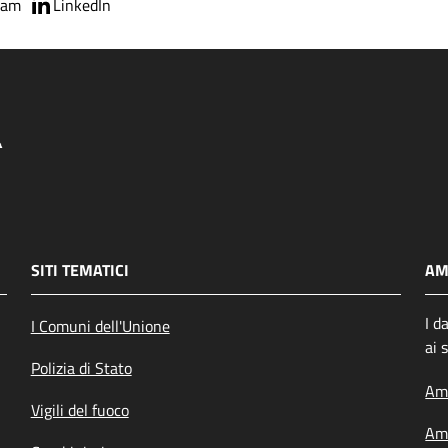
ram
LinkedIn
SITI TEMATICI
AM
I d
I Comuni dell'Unione
ai 
Polizia di Stato
Amm
Vigili del fuoco
Amm