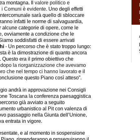
stra montagna. Il
valore politico e
ti i Comuni è evidente.
Uno degli effetti
e intercomunale sarà quello di sbloccare
ranno infatti le norme di salvaguardia,
er alcune categorie di opere, come le
e
, ovviamente a condizione che le
“Siamo soddisfatti
di essere arrivati
hi
- Un percorso che è stato troppo lungo:
sta è la dimostrazione di quanto ancora
e. Questo era il primo obiettivo che
a dopo la riorganizzazione che avevamo
loro che nel tempo ci hanno lavorato
e il
onclusione questo Piano così atteso”.
ggio andrà in approvazione nei Consigli
one Toscana la conferenza paesaggistica
ercorso già avviato a seguito
rumento urbanistico al Pit con valenza di
ovo passaggio nella Giunta dell’Unione,
va entrata in vigore.
resentate, e al momento in sospensione
il Piano, riprenderanno e proseguiranno il