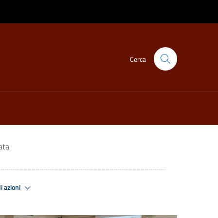
Cerca
ata
i azioni