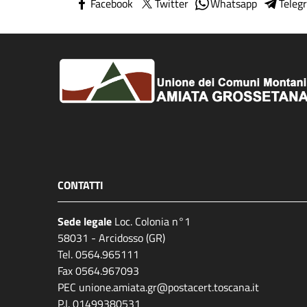
Facebook
Twitter
Whatsapp
Teleg
CONTATTI
Sede legale
Loc. Colonia n°1
58031 - Arcidosso (GR)
Tel. 0564.965111
Fax 0564.967093
PEC unione.amiata.gr@postacert.toscana.it
P.I. 01499380531