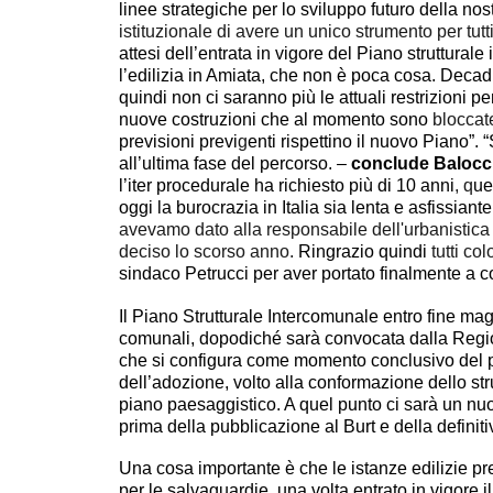
linee strategiche per lo sviluppo futuro della no
istituzionale di avere un unico strumento per tut
attesi dell’entrata in vigore del Piano struttural
l’edilizia in Amiata, che non è poca cosa. Decad
quindi non ci saranno più le attuali
restrizioni p
nuove costruzioni che al momento sono
bloccat
previsioni previ
g
enti rispettino il nuovo Piano”. 
all’ultima fase del percorso. –
conclude Balocc
l’iter procedurale ha richiesto più di 10 anni
, q
ue
oggi la burocrazia in Italia sia lenta e asfissiant
avevamo dato alla responsabile dell'urbanistic
deciso lo scorso anno.
Ringrazio quindi
tutti co
sindaco Petrucci per aver portato finalmente a c
Il Piano Strutturale Intercomunale entro fine ma
comunali, dopodiché sarà convocata dalla Regi
che si configura come momento conclusivo del p
dell’adozione, volto alla conformazione dello st
piano paesaggistico. A quel punto ci sarà un nu
prima della pubblicazione al Burt e della definiti
Una cosa importante è che le istanze edilizie p
per le salvaguardie, una volta entrato in vigore 