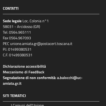
CONTATTI
Sede legale
Loc. Colonia n°1
58031 - Arcidosso (GR)
Tel. 0564.965111
Fax 0564.967093
PEC unione.amiata.gr@postacert.toscana.it
P.I. 01499380531
C.F. 01499380531
Dichiarazione accessibilità
Meccanismo di FeedBack
Segnalazione di non conformità:
a.balocchi@uc-
amiata.gr.it
SITI TEMATICI
I Comuni dell'Unione