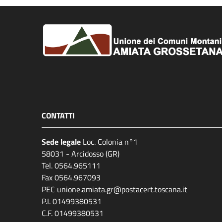
CONTATTI
Sede legale
Loc. Colonia n°1
58031 - Arcidosso (GR)
Tel. 0564.965111
Fax 0564.967093
PEC unione.amiata.gr@postacert.toscana.it
P.I. 01499380531
C.F. 01499380531