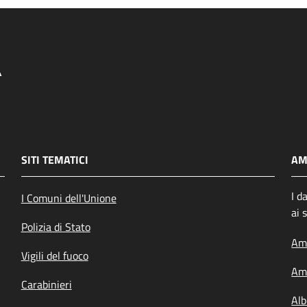
SITI TEMATICI
AM
I d
I Comuni dell'Unione
ai 
Polizia di Stato
Amm
Vigili del fuoco
Amm
Carabinieri
Alb