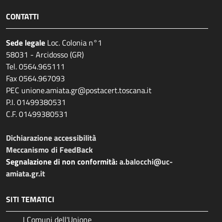
CONTATTI
Sede legale
Loc. Colonia n°1
58031 - Arcidosso (GR)
Tel. 0564.965111
Fax 0564.967093
PEC unione.amiata.gr@postacert.toscana.it
P.I. 01499380531
C.F. 01499380531
Dichiarazione accessibilità
Meccanismo di FeedBack
Segnalazione di non conformità:
a.balocchi@uc-
amiata.gr.it
SITI TEMATICI
I Comuni dell'Unione