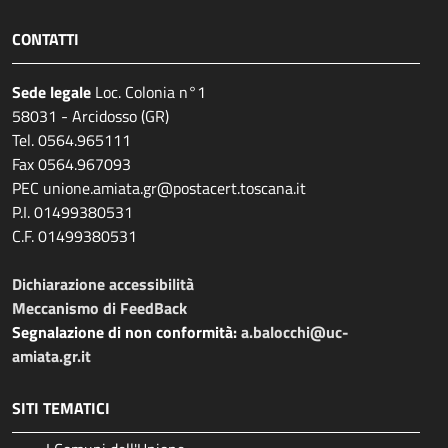
CONTATTI
Sede legale
Loc. Colonia n°1
58031 - Arcidosso (GR)
Tel. 0564.965111
Fax 0564.967093
PEC unione.amiata.gr@postacert.toscana.it
P.I. 01499380531
C.F. 01499380531
Dichiarazione accessibilità
Meccanismo di FeedBack
Segnalazione di non conformità:
a.balocchi@uc-
amiata.gr.it
SITI TEMATICI