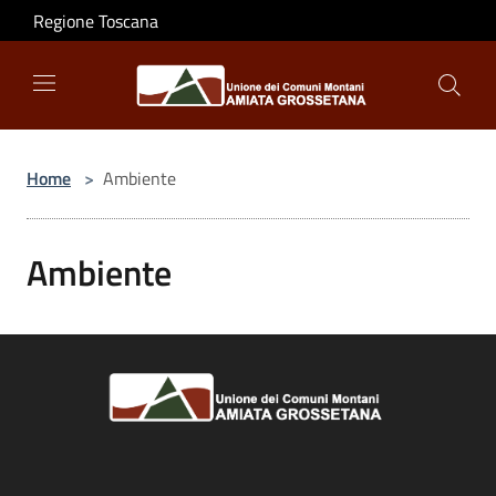
Salta al contenuto principale
Regione Toscana
Home
>
Ambiente
Ambiente