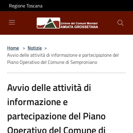
Salta al contenuto principale
Regione Toscana
Home
>
Notizie
>
Avvio delle attività di informazione e partecipazione del
Piano Operativo del Comune di Semproniano
Avvio delle attività di
informazione e
partecipazione del Piano
Operativo del Comune di