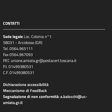
CONTATTI
Sede legale
Loc. Colonia n°1
58031 - Arcidosso (GR)
Tel. 0564.965111
Fax 0564.967093
PEC unione.amiata.gr@postacert.toscana.it
P.I. 01499380531
C.F. 01499380531
Dichiarazione accessibilità
Meccanismo di FeedBack
Segnalazione di non conformità:
a.balocchi@uc-
amiata.gr.it