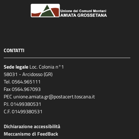
CONTATTI
Sede legale
Loc. Colonia n°1
58031 - Arcidosso (GR)
Tel. 0564.965111
Fax 0564.967093
PEC unione.amiata.gr@postacert.toscana.it
P.I. 01499380531
C.F. 01499380531
Dichiarazione accessibilità
Meccanismo di FeedBack