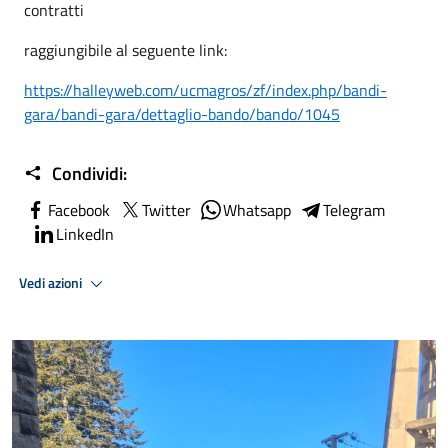
contratti
raggiungibile al seguente link:
https://halleyweb.com/ucmagros/zf/index.php/bandi-
gara/bandi-gara/dettaglio-bando/bando/1045
Condividi:
Facebook
Twitter
Whatsapp
Telegram
LinkedIn
Vedi azioni