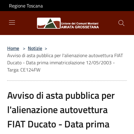
Salta al contenuto principale
Regione Toscana
Home
>
Notizie
>
Avviso di asta pubblica per l'alienazione autovettura FIAT
Ducato - Data prima immatricolazione 12/05/2003 -
Targa: CE124FW
Avviso di asta pubblica per
l'alienazione autovettura
FIAT Ducato - Data prima