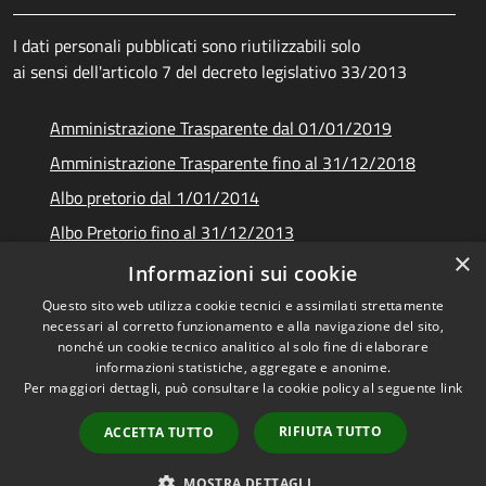
I dati personali pubblicati sono riutilizzabili solo
ai sensi dell'articolo 7 del decreto legislativo 33/2013
Amministrazione Trasparente dal 01/01/2019
Amministrazione Trasparente fino al 31/12/2018
Albo pretorio dal 1/01/2014
Albo Pretorio fino al 31/12/2013
×
Documenti e dati
Informazioni sui cookie
Questo sito web utilizza cookie tecnici e assimilati strettamente
necessari al corretto funzionamento e alla navigazione del sito,
nonché un cookie tecnico analitico al solo fine di elaborare
informazioni statistiche, aggregate e anonime.
RSS
Copyright © 2026 • Unione dei
Per maggiori dettagli, può consultare la cookie policy al seguente
link
Accessibilità
Comuni Montani Amiata
Privacy
Grossetana • Powered by
RIFIUTA TUTTO
ACCETTA TUTTO
Cookie
Municipium
Accesso
•
Mappa del sito
redazione
MOSTRA DETTAGLI