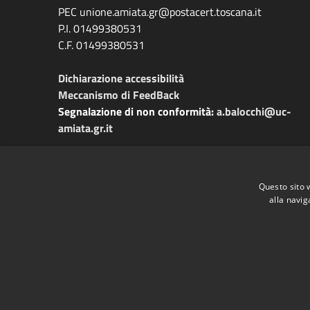
PEC unione.amiata.gr@postacert.toscana.it
P.I. 01499380531
C.F. 01499380531
Dichiarazione accessibilità
Meccanismo di FeedBack
Segnalazione di non conformità:
a.balocchi@uc-
amiata.gr.it
Questo sito 
alla navig
RSS
Accessibilità
Privacy
Cookie
Mappa de