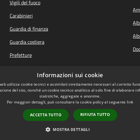
Vigili del fuoco
Amm
Carabinieri
Alb
Guardia di finanza
Alb
Guardia costiera
Doc
Prefetture
Questure
Informazioni sui cookie
Your Europe, italiano
web utilizza cookie tecnici e assimilati strettamente necessari al corretto fu
azione del sito, nonché un cookie tecnico analitico al solo fine di elaborare i
statistiche, aggregate e anonime.
Per maggiori dettagli, può consultare la cookie policy al seguente
link
RIFIUTA TUTTO
ACCETTA TUTTO
l sito
Copyright © 2026 • Un
MOSTRA DETTAGLI