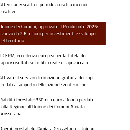
Attenzione: scatta il periodo a rischio incendi
boschivi
Unione dei Comuni, approvato il Rendiconto 2025:
avanzo da 2,6 milioni per investimenti e sviluppo
del territorio
Il CERM, eccellenza europea per la tutela dei
rapaci: risultati sul nibbio reale e capovaccaio
Attivato il servizio di rimozione gratuita dei capi
predati a supporto delle aziende zootecniche
Viabilità forestale: 330mila euro a fondo perduto
dalla Regione all’Unione dei Comuni Amiata
Grossetana
Operai forestali dell’Amiata Grossetana, l’Unione