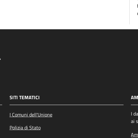
SITI TEMATICI
AM
I d
I Comuni dell'Unione
ai 
Polizia di Stato
Amm