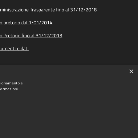
inistrazione Trasparente fino al 31/12/2018
o pretorio dal 1/01/2014
o Pretorio fino al 31/12/2013
umenti e dati
×
nzionamento e
nformazioni
ione dei Comuni Montani Amiata Grossetana • Powered by
Municipium
Accesso redazione
•