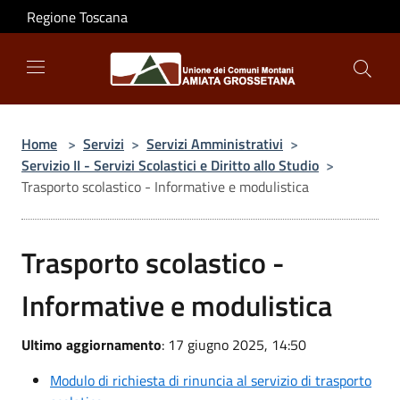
Salta al contenuto principale
Regione Toscana
Home
>
Servizi
>
Servizi Amministrativi
>
Servizio II - Servizi Scolastici e Diritto allo Studio
>
Trasporto scolastico - Informative e modulistica
Trasporto scolastico -
Informative e modulistica
Ultimo aggiornamento
: 17 giugno 2025, 14:50
Modulo di richiesta di rinuncia al servizio di trasporto