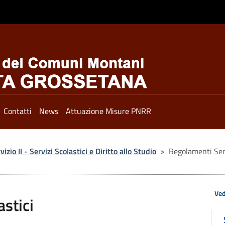
Contatti
News
Attuazione Misure PNRR
vizio II - Servizi Scolastici e Diritto allo Studio
>
Regolamenti Serv
Ved
stici