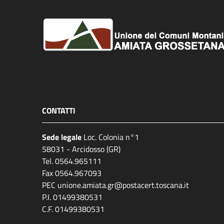
CONTATTI
Sede legale
Loc. Colonia n°1
58031 - Arcidosso (GR)
Tel. 0564.965111
Fax 0564.967093
PEC unione.amiata.gr@postacert.toscana.it
P.I. 01499380531
C.F. 01499380531