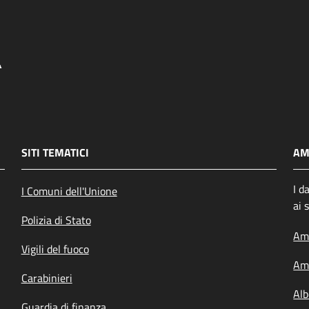
SITI TEMATICI
AM
I d
I Comuni dell'Unione
ai 
Polizia di Stato
Amm
Vigili del fuoco
Amm
Carabinieri
Alb
Guardia di finanza