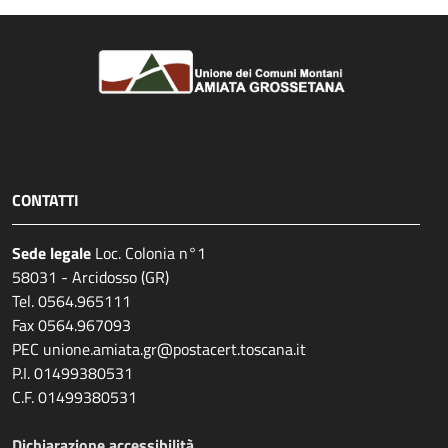
CONTATTI
Sede legale
Loc. Colonia n°1
58031 - Arcidosso (GR)
Tel. 0564.965111
Fax 0564.967093
PEC unione.amiata.gr@postacert.toscana.it
P.I. 01499380531
C.F. 01499380531
Dichiarazione accessibilità