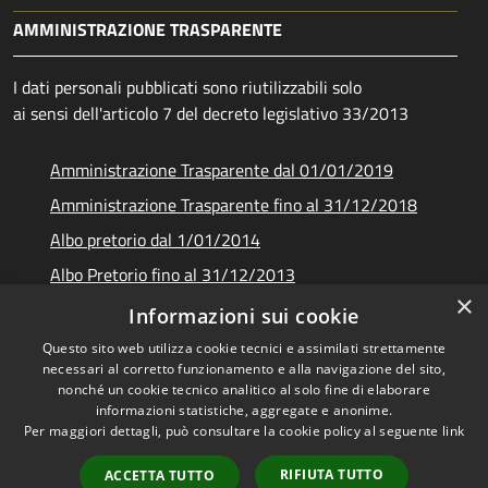
AMMINISTRAZIONE TRASPARENTE
I dati personali pubblicati sono riutilizzabili solo
ai sensi dell'articolo 7 del decreto legislativo 33/2013
Amministrazione Trasparente dal 01/01/2019
Amministrazione Trasparente fino al 31/12/2018
Albo pretorio dal 1/01/2014
Albo Pretorio fino al 31/12/2013
×
Documenti e dati
Informazioni sui cookie
Questo sito web utilizza cookie tecnici e assimilati strettamente
necessari al corretto funzionamento e alla navigazione del sito,
nonché un cookie tecnico analitico al solo fine di elaborare
informazioni statistiche, aggregate e anonime.
RSS
Copyright © 2026 • Unione dei
Per maggiori dettagli, può consultare la cookie policy al seguente
link
Accessibilità
Comuni Montani Amiata
Privacy
Grossetana • Powered by
RIFIUTA TUTTO
ACCETTA TUTTO