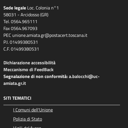
Sede legale
Loc. Colonia n°1
58031 - Arcidosso (GR)
Tel. 0564.965111
Fax 0564.967093
PEC unione.amiata.gr@postacert.toscana.it
P.I. 01499380531
C.F. 01499380531
Dichiarazione accessibilità
Meccanismo di FeedBack
Segnalazione di non conformità:
a.balocchi@uc-
amiata.gr.it
SITI TEMATICI
I Comuni dell'Unione
Polizia di Stato
Vigili del fuoco