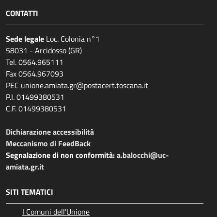
CONTATTI
Sede legale
Loc. Colonia n°1
58031 - Arcidosso (GR)
Tel. 0564.965111
Fax 0564.967093
PEC unione.amiata.gr@postacert.toscana.it
P.I. 01499380531
C.F. 01499380531
Dichiarazione accessibilità
Meccanismo di FeedBack
Segnalazione di non conformità:
a.balocchi@uc-
amiata.gr.it
SITI TEMATICI
I Comuni dell'Unione