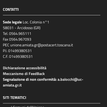
CONTATTI
Sede legale
Loc. Colonia n°1
58031 - Arcidosso (GR)
Tel. 0564.965111
Fax 0564.967093
PEC unione.amiata.gr@postacert.toscana.it
P.I. 01499380531
C.F. 01499380531
Dichiarazione accessibilità
Meccanismo di FeedBack
Segnalazione di non conformità:
a.balocchi@uc-
amiata.gr.it
SITI TEMATICI