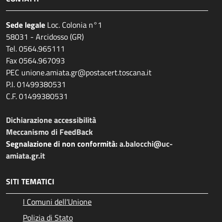
Sede legale
Loc. Colonia n°1
58031 - Arcidosso (GR)
Tel. 0564.965111
Fax 0564.967093
PEC unione.amiata.gr@postacert.toscana.it
P.I. 01499380531
C.F. 01499380531
Dichiarazione accessibilità
Meccanismo di FeedBack
Segnalazione di non conformità:
a.balocchi@uc-
amiata.gr.it
SITI TEMATICI
I Comuni dell'Unione
Polizia di Stato