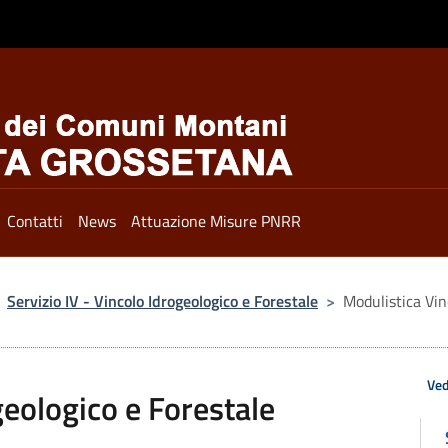
Contatti
News
Attuazione Misure PNRR
Servizio IV - Vincolo Idrogeologico e Forestale
>
Modulistica Vin
Ved
geologico e Forestale