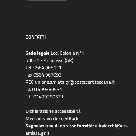
CONTATTI
Sede legale
Loc. Colonia n°1
58031 - Arcidosso (GR)
Tel. 0564.965111
Fax 0564.967093
PEC unione.amiata.gr@postacert.toscana.it
P.I. 01499380531
C.F. 01499380531
Dichiarazione accessibilità
Meccanismo di FeedBack
Segnalazione di non conformità:
a.balocchi@uc-
amiata.gr.it