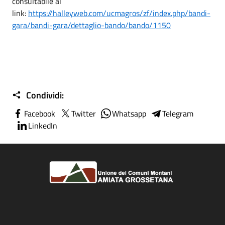
consultabile al
link:
https://halleyweb.com/ucmagros/zf/index.php/bandi-
gara/bandi-gara/dettaglio-bando/bando/1150
Condividi:
Facebook
Twitter
Whatsapp
Telegram
LinkedIn