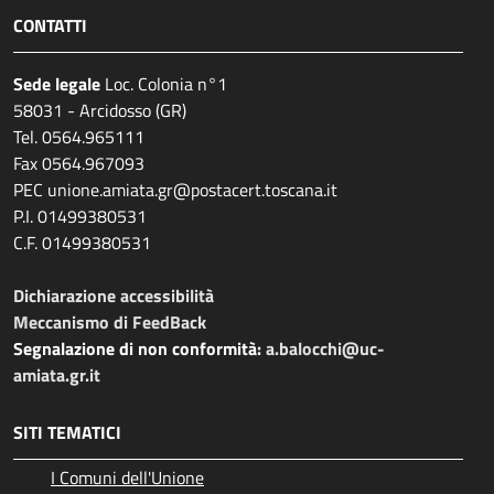
CONTATTI
Sede legale
Loc. Colonia n°1
58031 - Arcidosso (GR)
Tel. 0564.965111
Fax 0564.967093
PEC unione.amiata.gr@postacert.toscana.it
P.I. 01499380531
C.F. 01499380531
Dichiarazione accessibilità
Meccanismo di FeedBack
Segnalazione di non conformità:
a.balocchi@uc-
amiata.gr.it
SITI TEMATICI
I Comuni dell'Unione