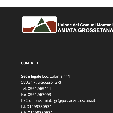
CONTATTI
Sede legale
Loc. Colonia n°1
58031 - Arcidosso (GR)
Tel. 0564.965111
Fax 0564.967093
PEC unione.amiata.gr@postacert.toscana.it
P.I. 01499380531
C.F. 01499380531