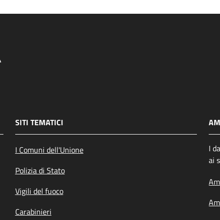
SITI TEMATICI
AM
I d
I Comuni dell'Unione
ai 
Polizia di Stato
Amm
Vigili del fuoco
Amm
Carabinieri