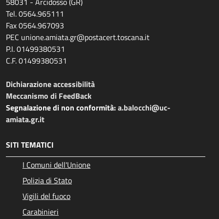
58031 - Arcidosso (GR)
Tel. 0564.965111
Fax 0564.967093
PEC unione.amiata.gr@postacert.toscana.it
P.I. 01499380531
C.F. 01499380531
Dichiarazione accessibilità
Meccanismo di FeedBack
Segnalazione di non conformità:
a.balocchi@uc-
amiata.gr.it
SITI TEMATICI
I Comuni dell'Unione
Polizia di Stato
Vigili del fuoco
Carabinieri