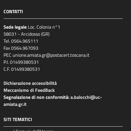
CONTATTI
Sede legale
Loc. Colonia n°1
58031 - Arcidosso (GR)
Tel. 0564.965111
Fax 0564.967093
PEC unione.amiata.gr@postacert.toscana.it
P.I. 01499380531
C.F. 01499380531
Dichiarazione accessibilità
Meccanismo di FeedBack
Segnalazione di non conformità:
a.balocchi@uc-
amiata.gr.it
SITI TEMATICI