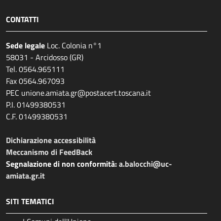
CONTATTI
Sede legale
Loc. Colonia n°1
58031 - Arcidosso (GR)
Tel. 0564.965111
Fax 0564.967093
PEC unione.amiata.gr@postacert.toscana.it
P.I. 01499380531
C.F. 01499380531
Dichiarazione accessibilità
Meccanismo di FeedBack
Segnalazione di non conformità:
a.balocchi@uc-
amiata.gr.it
SITI TEMATICI