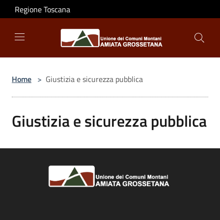
Salta al contenuto principale
Regione Toscana
Home
>
Giustizia e sicurezza pubblica
Giustizia e sicurezza pubblica