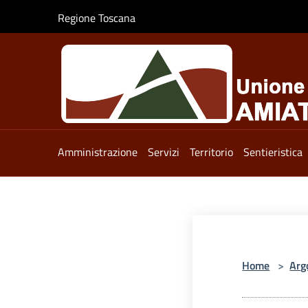
Salta al contenuto principale
Regione Toscana
Amministrazione
Servizi
Territorio
Sentieristica
Home
>
Arg