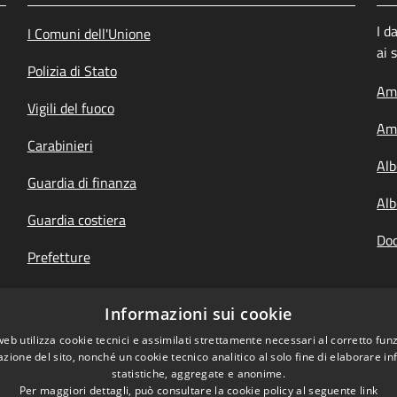
I d
I Comuni dell'Unione
ai 
Polizia di Stato
Amm
Vigili del fuoco
Amm
Carabinieri
Alb
Guardia di finanza
Alb
Guardia costiera
Doc
Prefetture
Questure
Informazioni sui cookie
Your Europe, italiano
web utilizza cookie tecnici e assimilati strettamente necessari al corretto fu
azione del sito, nonché un cookie tecnico analitico al solo fine di elaborare i
statistiche, aggregate e anonime.
Per maggiori dettagli, può consultare la cookie policy al seguente
link