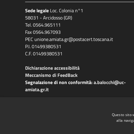
Sede legale
Loc. Colonia n°1
58031 - Arcidosso (GR)
Tel. 0564.965111
Fax 0564.967093
PEC unione.amiata.gr@postacert.toscana.it
P.I. 01499380531
C.F. 01499380531
Dichiarazione accessibilità
Meccanismo di FeedBack
Segnalazione di non conformità:
a.balocchi@uc-
amiata.gr.it
Questo sito 
alla navig