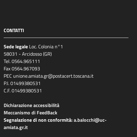
CONTATTI
Sede legale
Loc. Colonia n°1
58031 - Arcidosso (GR)
Tel. 0564.965111
Fax 0564.967093
PEC unione.amiata.gr@postacert.toscana.it
P.I. 01499380531
C.F. 01499380531
Dichiarazione accessibilità
Meccanismo di FeedBack
Segnalazione di non conformità:
a.balocchi@uc-
amiata.gr.it