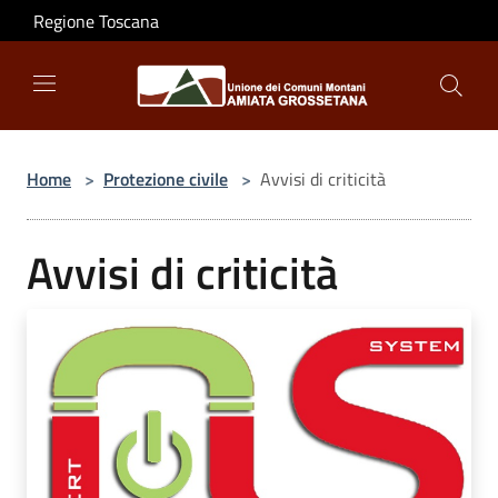
Salta al contenuto principale
Regione Toscana
Home
>
Protezione civile
>
Avvisi di criticità
Avvisi di criticità