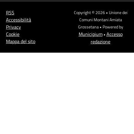
RSS
Copyright © 2026 • Unione dei
Accessibilità
Comuni Montani Amiata
Privacy
Grossetana • Powered by
Cookie
Municipium
Accesso
•
Mappa del sito
redazione