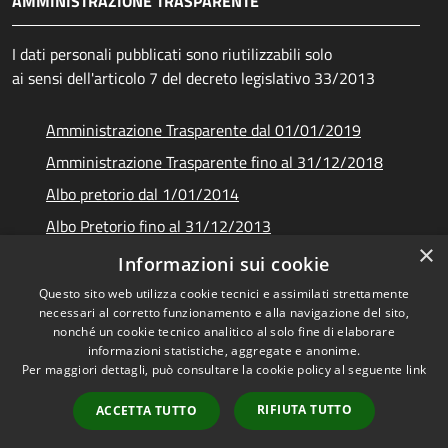
AMMINISTRAZIONE TRASPARENTE
I dati personali pubblicati sono riutilizzabili solo
ai sensi dell'articolo 7 del decreto legislativo 33/2013
Amministrazione Trasparente dal 01/01/2019
Amministrazione Trasparente fino al 31/12/2018
Albo pretorio dal 1/01/2014
Albo Pretorio fino al 31/12/2013
×
Documenti e dati
Informazioni sui cookie
Questo sito web utilizza cookie tecnici e assimilati strettamente
necessari al corretto funzionamento e alla navigazione del sito,
nonché un cookie tecnico analitico al solo fine di elaborare
informazioni statistiche, aggregate e anonime.
RSS
Copyright © 2026 • Unione dei
Per maggiori dettagli, può consultare la cookie policy al seguente
link
Accessibilità
Comuni Montani Amiata
Privacy
Grossetana • Powered by
RIFIUTA TUTTO
ACCETTA TUTTO
Cookie
Municipium
Accesso
•