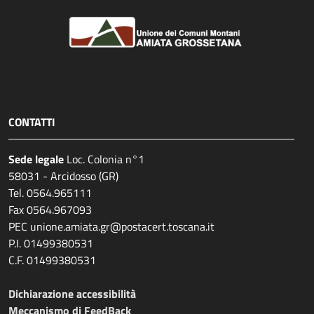
CONTATTI
Sede legale
Loc. Colonia n°1
58031 - Arcidosso (GR)
Tel. 0564.965111
Fax 0564.967093
PEC unione.amiata.gr@postacert.toscana.it
P.I. 01499380531
C.F. 01499380531
Dichiarazione accessibilità
Meccanismo di FeedBack