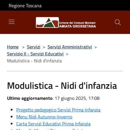
Salta al contenuto principale
Regione Toscana
Home
>
Servizi
>
Servizi Amministrativi
>
Servizio II - Servizi Educativi
>
Modulistica - Nidi d'infanzia
Modulistica - Nidi d'infanzia
Ultimo aggiornamento
: 17 giugno 2025, 17:08
Progetto pedagogico Servizi Prima Infanzia
Menu Nidi Autunno-Inverno
Carta Servizi Educativi Prima Infanzia