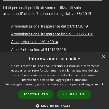
I dati personali pubblicati sono riutilizzabili solo
ai sensi dell'articolo 7 del decreto legislativo 33/2013
Amministrazione Trasparente dal 01/01/2019
Amministrazione Trasparente fino al 31/12/2018
Albo pretorio dal 1/01/2014
Albo Pretorio fino al 31/12/2013
×
Documenti e dati
Informazioni sui cookie
Questo sito web utilizza cookie tecnici e assimilati strettamente
necessari al corretto funzionamento e alla navigazione del sito,
nonché un cookie tecnico analitico al solo fine di elaborare
informazioni statistiche, aggregate e anonime.
RSS
Copyright © 2026 • Unione dei
Per maggiori dettagli, può consultare la cookie policy al seguente
link
Accessibilità
Comuni Montani Amiata
Privacy
Grossetana • Powered by
RIFIUTA TUTTO
ACCETTA TUTTO
Cookie
Municipium
Accesso
•
Mappa del sito
redazione
MOSTRA DETTAGLI