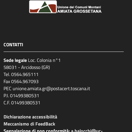
CONTATTI
Sede legale
Loc. Colonia n°1
58031 - Arcidosso (GR)
Tel. 0564.965111
Fax 0564.967093
PEC unione.amiata.gr@postacert.toscana.it
P.I. 01499380531
C.F. 01499380531
Dichiarazione accessibilità
Meccanismo di FeedBack
Segnalazione di non conformità:
a.balocchi@uc-