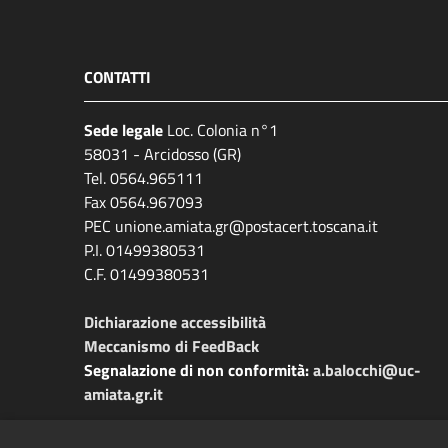
CONTATTI
Sede legale
Loc. Colonia n°1
58031 - Arcidosso (GR)
Tel. 0564.965111
Fax 0564.967093
PEC unione.amiata.gr@postacert.toscana.it
P.I. 01499380531
C.F. 01499380531
Dichiarazione accessibilità
Meccanismo di FeedBack
Segnalazione di non conformità:
a.balocchi@uc-
amiata.gr.it