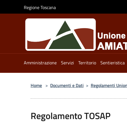
Salta al contenuto principale
Regione Toscana
Amministrazione
Servizi
Territorio
Sentieristica
Home
>
Documenti e Dati
>
Regolamenti Unio
Regolamento TOSAP