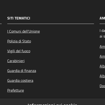
SITI TEMATICI
AM
I d
I Comuni dell'Unione
ai 
Polizia di Stato
Amm
Vigili del fuoco
Amm
Carabinieri
Alb
Guardia di finanza
Alb
Guardia costiera
Doc
Prefetture
Questure